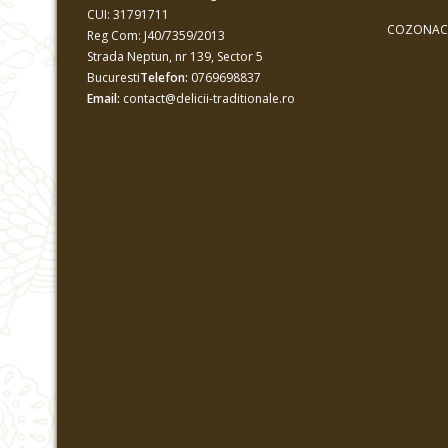
CUI: 31791711
COZONAC 
Reg Com: J40/7359/2013
Strada Neptun, nr 139, Sector 5
Bucuresti
Telefon:
0769698837
Email:
contact@delicii-traditionale.ro