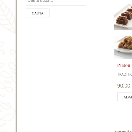
Platou
TRADITI
90.00 
ADA
Aratam 8 r