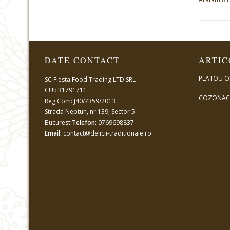
DATE CONTACT
ARTIC
PLATOU O
SC Fiesta Food Trading LTD SRL
CUI: 31791711
COZONAC 
Reg Com: J40/7359/2013
Strada Neptun, nr 139, Sector 5
Bucuresti
Telefon:
0769698837
Email:
contact@delicii-traditionale.ro