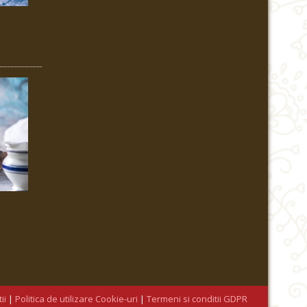
ii
|
Politica de utilizare Cookie-uri
|
Termeni si conditii GDPR