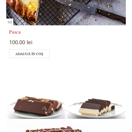
1
/
2
Pasca
100.00 lei
ADAUGĂ ÎN COȘ