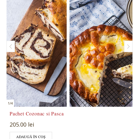
1
/
4
Pachet Cozonac si Pasca
205.00 lei
ADAUGĂ ÎN COȘ